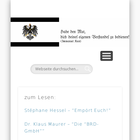
EINKOMMENSTEUERGESETZ
MENSCHEN UND PERSONEN
DOWNLOADS/LINKS
UNGLAUBLICHES
STARTSEITE
ZITATE
We
zum Lesen:
Stéphane Hessel – “Empört Euch!”
Dr. Klaus Maurer – “Die “BRD-
GmbH””