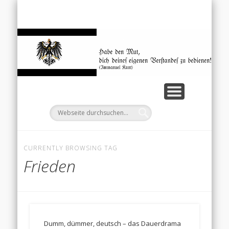
EINKOMMENSTEUERGESETZ
MENSCHEN UND PERSONEN
DOWNLOADS/LINKS
UNGLAUBLICHES
STARTSEITE
ZITATE
We
CURRENTLY BROWSING TAG
Frieden
Dumm, dümmer, deutsch – das Dauerdrama