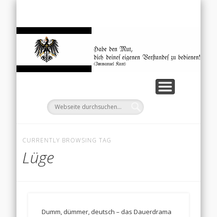
EINKOMMENSTEUERGESETZ
MENSCHEN UND PERSONEN
DOWNLOADS/LINKS
UNGLAUBLICHES
STARTSEITE
ZITATE
We
CURRENTLY BROWSING TAG
Lüge
Dumm, dümmer, deutsch – das Dauerdrama