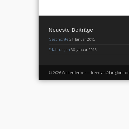
Neueste Beiträge
Geschichte
31. Januar 2015
Erfahrungen
30. Januar 2015
© 2026 Weiterdenker --- freeman@larsgloris.d